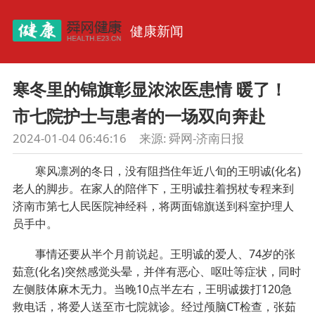
健康新闻
寒冬里的锦旗彰显浓浓医患情 暖了！
市七院护士与患者的一场双向奔赴
2024-01-04 06:46:16
来源:
舜网-济南日报
寒风凛冽的冬日，没有阻挡住年近八旬的王明诚(化名)
老人的脚步。在家人的陪伴下，王明诚拄着拐杖专程来到
济南市第七人民医院神经科，将两面锦旗送到科室护理人
员手中。
事情还要从半个月前说起。王明诚的爱人、74岁的张
茹意(化名)突然感觉头晕，并伴有恶心、呕吐等症状，同时
左侧肢体麻木无力。当晚10点半左右，王明诚拨打120急
救电话，将爱人送至市七院就诊。经过颅脑CT检查，张茹