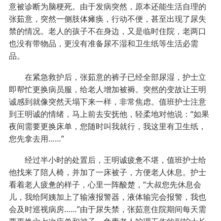
意被诊断为脑梗死。由于发病突然，原本还能生活自理的
张茹意，突然一侧肢体瘫痪，行动不便，甚至出现了尿失
禁的情况。老人的孩子不在身边，又是临时住院，老两口
也没有带物品，更没有准备尿不湿和卫生纸等生活必需
品。
在紧急救护后，张茹意的裤子已经全部尿湿，护士立
即帮忙更换病员服，给老人增加被褥。突然的变故让王明
诚感到就像突然天塌下来一样，非常焦虑。值班护士注意
到王明诚的情绪，马上前去安抚他，轻柔地对他说：“如果
夜间需要更换床单，您随时叫我就行，我这里有卫生纸，
您先拿去用……”
经过半小时的处置后，王明诚疲惫不堪，值班护士给
他找来了陪人椅，并加了一床被子，方便老人休息。护士
看着老人疲惫的样子，心里一阵酸楚，“大叔您先休息会
儿，我给阿姨加上了输液报警器，液体输完会报警，我也
会及时巡视病房……”由于尿失禁，张茹意住院期间每天需