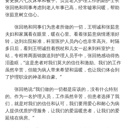
要更换六七次床单和被子。负责老人护理工作的副护士长
张回艳和同事考虑到老人年事已高，经常嘘寒问暖，帮助
张茹意树立信心。
张回艳和同事们为患者所做的一切，王明诚和张茹意
夫妇和家属看在眼里，暖在心里。看着张茹意病情逐渐好
转，达到出院标准，科室医护人员内心也非常高兴。时隔
多日后，看到王明诚拄着拐杖和儿女一起来到科室护士
站，专程将两面锦旗送到护理人员手中，张回艳感动得热
泪盈眶，“这是患者对我们莫大的信任和激励。我们的工作
虽然辛苦，但能为病人带来希望和温暖，也让我们体会到
了护理职业的神圣和自豪。”
张回艳说:“我们做的一切都是应该的，没有什么特别
的。作为一名护理人员，工作虽然辛苦，但患者选择了我
们，就是对我们的信任和认可，我们要用爱心和耐心为病
人提供优质护理服务，让我们的爱温暖患者，让我们的爱
延续在病房。”