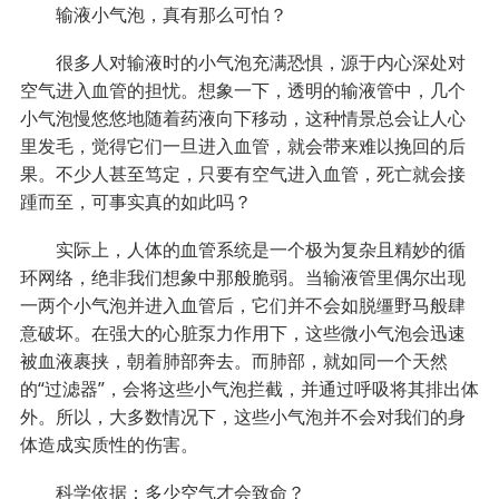
输液小气泡，真有那么可怕？
很多人对输液时的小气泡充满恐惧，源于内心深处对
空气进入血管的担忧。想象一下，透明的输液管中，几个
小气泡慢悠悠地随着药液向下移动，这种情景总会让人心
里发毛，觉得它们一旦进入血管，就会带来难以挽回的后
果。不少人甚至笃定，只要有空气进入血管，死亡就会接
踵而至，可事实真的如此吗？
实际上，人体的血管系统是一个极为复杂且精妙的循
环网络，绝非我们想象中那般脆弱。当输液管里偶尔出现
一两个小气泡并进入血管后，它们并不会如脱缰野马般肆
意破坏。在强大的心脏泵力作用下，这些微小气泡会迅速
被血液裹挟，朝着肺部奔去。而肺部，就如同一个天然
的“过滤器”，会将这些小气泡拦截，并通过呼吸将其排出体
外。所以，大多数情况下，这些小气泡并不会对我们的身
体造成实质性的伤害。
科学依据：多少空气才会致命？