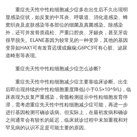
重症先天性中性粒细胞减少症多在出生后不久出现明
显感染症状，如反复的中耳炎、呼吸道、消化道感染、蜂
窝织炎及皮肤感染等各部位的细菌及真菌感染。除感染
外，还可并发骨质疏松、严重口腔炎、牙龈炎，甚至牙齿
很早脱失。ELANE基因为较常见的一种变异，其他的基因
变异如HAX1可有发育迟缓或癫痫;G6PC3可有心脏、泌尿
道畸形等表现。
重症先天性中性粒细胞减少症怎么诊断?
重症先天性中性粒细胞减少症主要靠临床诊断。出生
后即出现持续的中性粒细胞重度降低(小于0.5×10^9/L)，临
床表现为反复严重感染，骨髓检测提示中性粒细胞发育停
滞，需考虑重症先天性中性粒细胞减少症可能，再进一步
进行基因检测可确诊该病。但实际上，在最初发病和确诊
之间通常会有较长的延迟，临床就诊过程中未加重视和对
罕见病的认识不足是可能主要的原因。