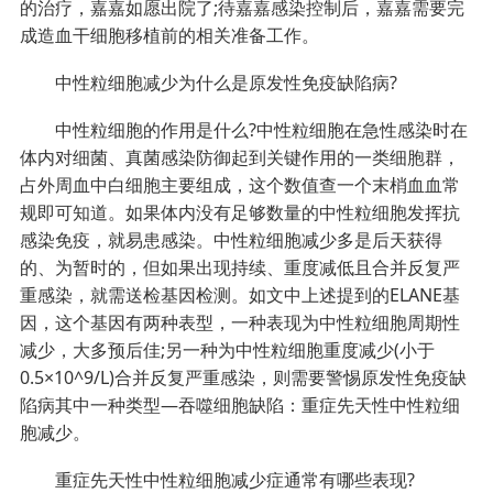
的治疗，嘉嘉如愿出院了;待嘉嘉感染控制后，嘉嘉需要完
成造血干细胞移植前的相关准备工作。
中性粒细胞减少为什么是原发性免疫缺陷病?
中性粒细胞的作用是什么?中性粒细胞在急性感染时在
体内对细菌、真菌感染防御起到关键作用的一类细胞群，
占外周血中白细胞主要组成，这个数值查一个末梢血血常
规即可知道。如果体内没有足够数量的中性粒细胞发挥抗
感染免疫，就易患感染。中性粒细胞减少多是后天获得
的、为暂时的，但如果出现持续、重度减低且合并反复严
重感染，就需送检基因检测。如文中上述提到的ELANE基
因，这个基因有两种表型，一种表现为中性粒细胞周期性
减少，大多预后佳;另一种为中性粒细胞重度减少(小于
0.5×10^9/L)合并反复严重感染，则需要警惕原发性免疫缺
陷病其中一种类型—吞噬细胞缺陷：重症先天性中性粒细
胞减少。
重症先天性中性粒细胞减少症通常有哪些表现?