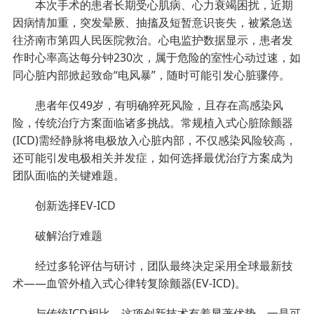
本次手术的患者长期受心肌病、心力衰竭困扰，近期
因病情加重，突发晕厥、抽搐及短暂意识丧失，被紧急送
往济南市第四人民医院救治。心电监护数据显示，患者发
作时心率高达每分钟230次，属于危险的室性心动过速，如
同心脏内部掀起致命“电风暴”，随时可能引发心脏骤停。
患者年仅49岁，有明确猝死风险，且存在高感染风
险，传统治疗方案面临诸多挑战。常规植入式心脏除颤器
(ICD)需经静脉将电极放入心脏内部，不仅感染风险较高，
还可能引发电极相关并发症，如何选择最优治疗方案成为
团队面临的关键难题。
创新选择EV-ICD
破解治疗难题
经过多轮评估与研讨，团队最终决定采用全球最新技
术——血管外植入式心律转复除颤器(EV-ICD)。
与传统ICD相比，这项创新技术有着显著优势。一是可