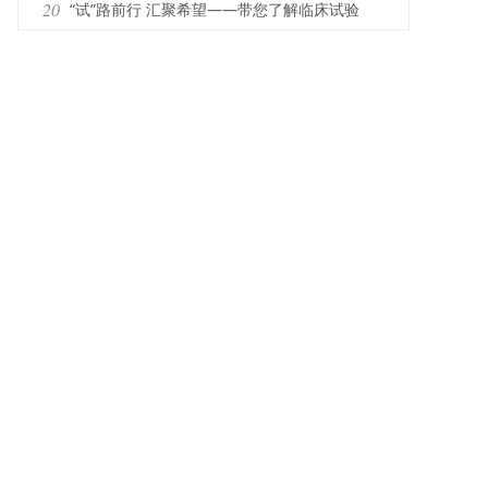
请收好
20
“试”路前行 汇聚希望——带您了解临床试验