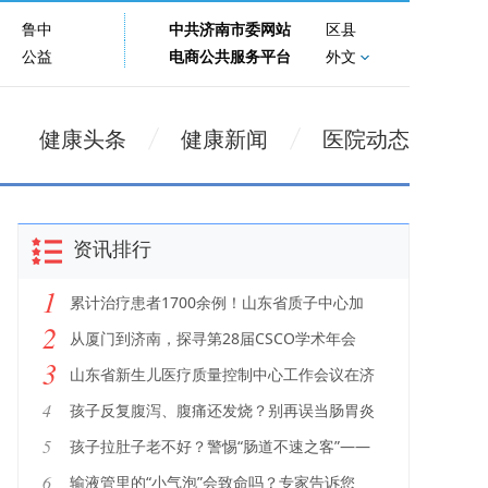
鲁中
中共济南市委网站
区县
公益
电商公共服务平台
外文
健康头条
健康新闻
医院动态
资讯排行
1
累计治疗患者1700余例！山东省质子中心加
2
速打造肿瘤放疗创新高地
从厦门到济南，探寻第28届CSCO学术年会
3
的“隐藏款”
山东省新生儿医疗质量控制中心工作会议在济
南召开
4
孩子反复腹泻、腹痛还发烧？别再误当肠胃炎
5
孩子拉肚子老不好？警惕“肠道不速之客”——
艰难梭菌
6
输液管里的“小气泡”会致命吗？专家告诉您