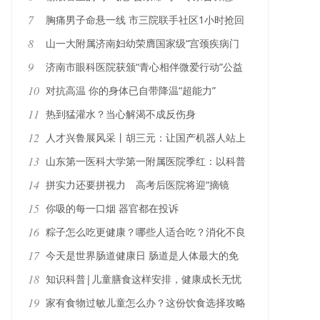
7
胸痛男子命悬一线 市三院联手社区1小时抢回
生命
8
山一大附属济南妇幼荣膺国家级“宫颈疾病门
诊”建设单位
9
济南市眼科医院获颁“青心相伴微爱行动”公益
支持单位证书
10
对抗高温 你的身体已自带降温“超能力”
11
热到猛灌水？当心解渴不成反伤身
12
人才兴鲁展风采丨胡三元：让国产机器人站上
腹腔镜手术台
13
山东第一医科大学第一附属医院季红：以科普
之力守护健康之光
14
拼实力还要拼视力 高考后医院将迎“摘镜
潮”敲黑板！山东省眼科医院专家详解摘镜手
15
你吸的每一口烟 器官都在投诉
术
16
粽子怎么吃更健康？哪些人适合吃？消化不良
怎么办？
17
今天是世界肠道健康日 肠道是人体最大的免
疫器官“肠”健康才能常健康
18
知识科普|儿童膳食这样安排，健康成长无忧
19
家有食物过敏儿童怎么办？这份饮食选择攻略