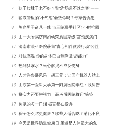
7
孩子拉肚子老不好？警惕“肠道不速之客”——
艰难梭菌
8
输液管里的“小气泡”会致命吗？专家告诉您
9
胸痛男子命悬一线 市三院联手社区1小时抢回
生命
10
山一大附属济南妇幼荣膺国家级“宫颈疾病门
诊”建设单位
11
济南市眼科医院获颁“青心相伴微爱行动”公益
支持单位证书
12
对抗高温 你的身体已自带降温“超能力”
13
热到猛灌水？当心解渴不成反伤身
14
人才兴鲁展风采丨胡三元：让国产机器人站上
腹腔镜手术台
15
山东第一医科大学第一附属医院季红：以科普
之力守护健康之光
16
拼实力还要拼视力 高考后医院将迎“摘镜
潮”敲黑板！山东省眼科医院专家详解摘镜手
17
你吸的每一口烟 器官都在投诉
术
18
粽子怎么吃更健康？哪些人适合吃？消化不良
怎么办？
19
今天是世界肠道健康日 肠道是人体最大的免