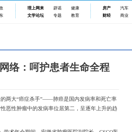
政
理上网来
辟谣
健康
房产
汽车
东
文学论坛
专题
教育
财经
商业
网络：呵护患者生命全程
两大“癌症杀手”——肺癌是国内发病率和死亡率
女性恶性肿瘤中的发病率位居第二，呈逐年上升的趋