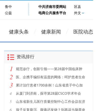
鲁中
中共济南市委网站
区县
公益
电商公共服务平台
外文
健康头条
健康新闻
医院动态
资讯排行
1
规范诊疗，创新引领——第28届中国临床肿
2
瘤学会（CSCO）学术年会顺利启幕
医、企携手编织有温度的网络：呵护患者生命
3
全程
累计治疗患者1700余例！山东省质子中心加
速打造肿瘤放疗创新高地
4
从厦门到济南，探寻第28届CSCO学术年会
的“隐藏款”
5
山东省新生儿医疗质量控制中心工作会议在济
南召开
6
孩子反复腹泻、腹痛还发烧？别再误当肠胃炎