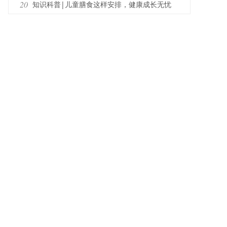
疫器官“肠”健康才能常健康
20
知识科普|儿童膳食这样安排，健康成长无忧