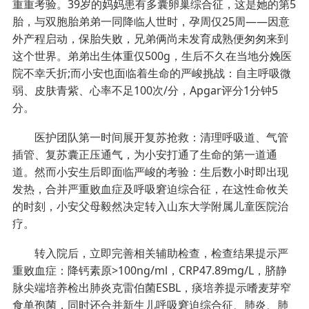
重重考验。39岁的妈妈患有多囊卵巢综合征，这是她的第5
胎，与双胞胎弟弟一同降临人世时，孕周仅25周——因意
外产程启动，保胎失败，兄弟俩尚未发育成熟便匆匆来到
这个世界。弟弟出生体重仅500g，生后不久在当地分娩医
院不幸夭折;而小安也面临着生命的严峻挑战：自主呼吸微
弱、皮肤青紫、心率不足100次/分，Apgar评分1分钟5
分。
医护团队第一时间展开复苏抢救：清理呼吸道、气管
插管、复苏囊正压通气，为小安打通了生命的第一道通
道。然而小安生后即面临严峻的考验：生后数小时即出现
发热，合并严重败血症及呼吸窘迫综合征，在这性命攸关
的时刻，小安父母毅然决定转入山东大学附属儿童医院治
疗。
转入院后，立即完善相关辅助检查，检查结果提示严
重败血症：降钙素原>100ng/ml，CRP47.89mg/L，脐静
脉尖端培养检出肺炎克雷伯菌ESBL，痰培养提示嗜麦芽窄
食单孢菌，同时还合并新生儿呼吸窘迫综合征、肺炎、肺