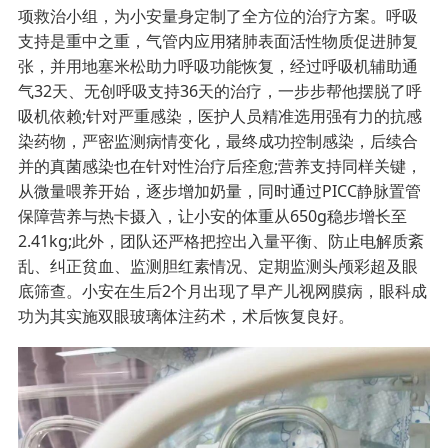
项救治小组，为小安量身定制了全方位的治疗方案。呼吸
支持是重中之重，气管内应用猪肺表面活性物质促进肺复
张，并用地塞米松助力呼吸功能恢复，经过呼吸机辅助通
气32天、无创呼吸支持36天的治疗，一步步帮他摆脱了呼
吸机依赖;针对严重感染，医护人员精准选用强有力的抗感
染药物，严密监测病情变化，最终成功控制感染，后续合
并的真菌感染也在针对性治疗后痊愈;营养支持同样关键，
从微量喂养开始，逐步增加奶量，同时通过PICC静脉置管
保障营养与热卡摄入，让小安的体重从650g稳步增长至
2.41kg;此外，团队还严格把控出入量平衡、防止电解质紊
乱、纠正贫血、监测胆红素情况、定期监测头颅彩超及眼
底筛查。小安在生后2个月出现了早产儿视网膜病，眼科成
功为其实施双眼玻璃体注药术，术后恢复良好。