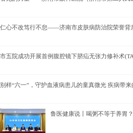
仁心不改笃行不怠——济南市皮肤病防治院荣誉背
市五院成功开展首例腹腔镜下脐疝无张力修补术(TAP
别样“六一”，守护血液病患儿的童真微光 疾病带
鲁医健康说丨喝粥不等于养胃