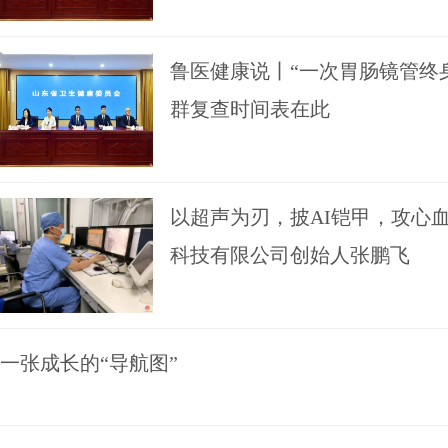
鲁医健康说丨“一次胃肠镜管终
群复查时间表在此
以超声为刃，披AI铠甲，攻心
科技有限公司创始人张鹏飞
一张成长的“导航图”