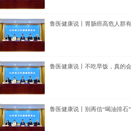
鲁医健康说丨胃肠癌高危人群
鲁医健康说丨不吃早饭，真的
鲁医健康说丨别再信“喝油排石